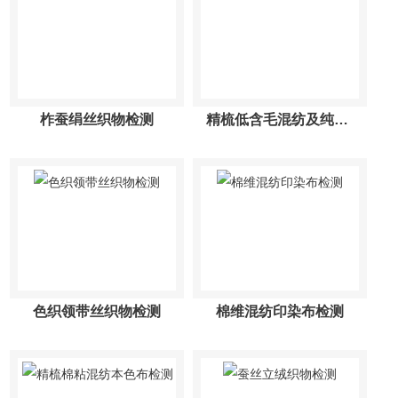
柞蚕绢丝织物检测
精梳低含毛混纺及纯化纤毛织品检测
色织领带丝织物检测
棉维混纺印染布检测